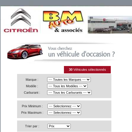
30
Véhicules sélectionnés
Marque :
Modéle :
Carburant :
Prix Minimum :
Prix Maximum :
Trier par :