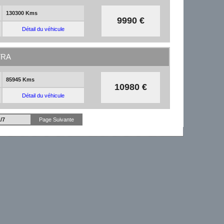
130300 Kms
9990 €
Détail du véhicule
TRA
85945 Kms
10980 €
Détail du véhicule
/7
Page Suivante