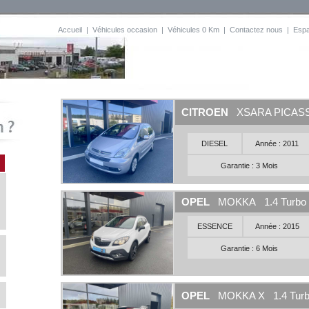
Accueil
|
Véhicules occasion
|
Véhicules 0 Km
|
Contactez nous
|
Esp
CITROEN
XSARA PICASSO
DIESEL
Année : 2011
Garantie : 3 Mois
OPEL
MOKKA 1.4 Turbo 
ESSENCE
Année : 2015
Garantie : 6 Mois
OPEL
MOKKA X 1.4 Turbo 