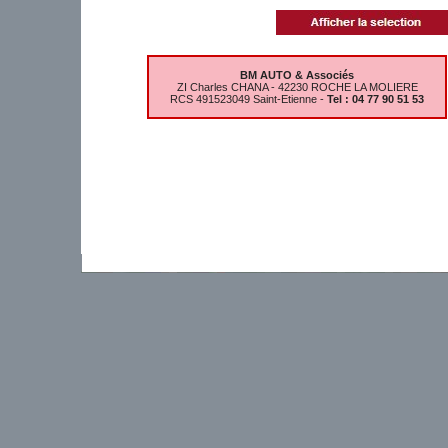
BM AUTO & Associés
ZI Charles CHANA - 42230 ROCHE LA MOLIERE
RCS 491523049 Saint-Etienne -
Tel : 04 77 90 51 53