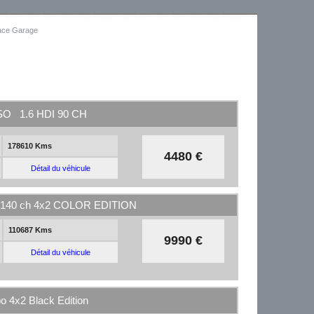
ace Garage
 1.6 HDI 90 CH
178610 Kms
4480 €
Détail du véhicule
140 ch 4x2 COLOR EDITION
110687 Kms
9990 €
Détail du véhicule
4x2 Black Edition