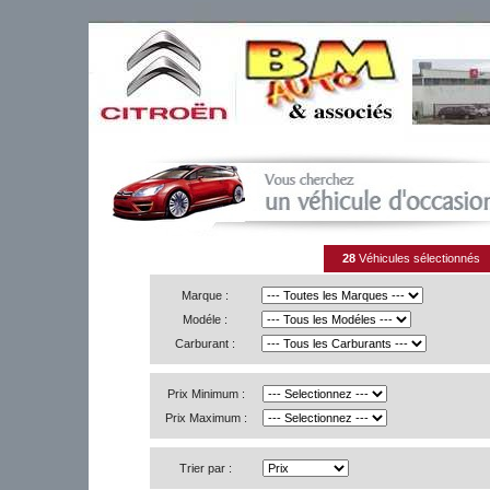
28
Véhicules sélectionnés
Marque :
Modéle :
Carburant :
Prix Minimum :
Prix Maximum :
Trier par :