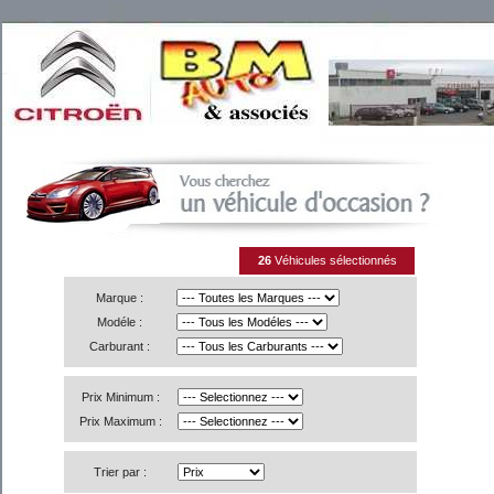
26
Véhicules sélectionnés
Marque :
Modéle :
Carburant :
Prix Minimum :
Prix Maximum :
Trier par :