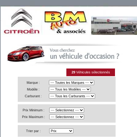
29
Véhicules sélectionnés
Marque :
Modéle :
Carburant :
Prix Minimum :
Prix Maximum :
Trier par :