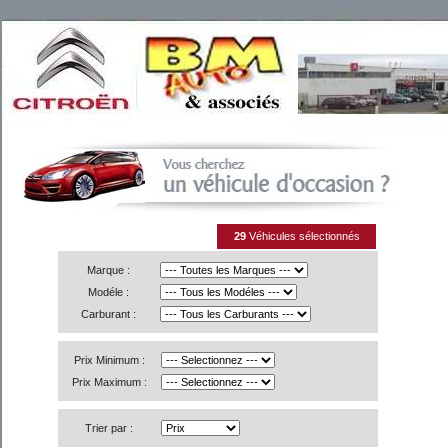
29
Véhicules sélectionnés
Marque :
Modéle :
Carburant :
Prix Minimum :
Prix Maximum :
Trier par :