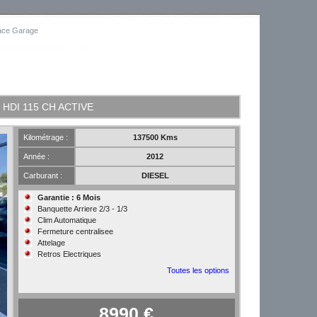
ace Garage
HDI 115 CH ACTIVE
Kilométrage :
137500 Kms
Année :
2012
Carburant :
DIESEL
Garantie : 6 Mois
Banquette Arriere 2/3 - 1/3
Clim Automatique
Fermeture centralisee
Attelage
Retros Electriques
Toutes les options
8990 €