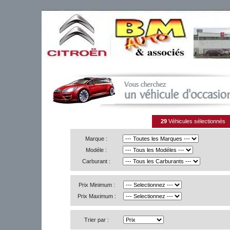
29
Véhicules sélectionnés
Marque :
Modéle :
Carburant :
Prix Minimum :
Prix Maximum :
Trier par :