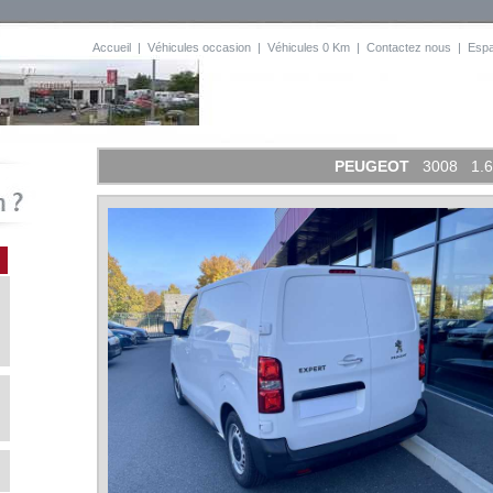
Accueil
|
Véhicules occasion
|
Véhicules 0 Km
|
Contactez nous
|
Esp
PEUGEOT
3008 1.6 